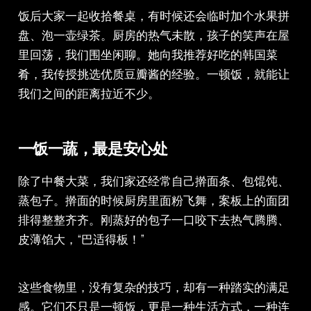
饭后大家一起收拾餐桌，有时候还会临时加个水果拼
盘、泡一壶绿茶。厨房的热气未散，孩子的笑声在屋
里回荡，我们围坐闲聊。她向我推荐好吃的韩国菜
肴，我传授挑选优质豆瓣酱的经验。一顿饭，就能让
我们之间的距离拉近不少。
一饭一蔬，最是安心处
除了中餐大菜，我们家还经常自己擀面条、包馄饨、
蒸包子。擀面的时候厨房里面粉飞舞，案板上的面团
排得整整齐齐。刚蒸好的包子一口咬下去热气腾腾、
皮薄馅大，“巴适得板！”
这些食物里，没有复杂的技巧，却有一种踏实的满足
感。它们不只是一顿饭，更是一种生活方式，一种连