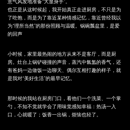
意气风发地准备“大显身手”。
也正是从这时候起，我开始真正走进厨房，不只是为
了吃饱，而是为了靠近某种情感记忆，靠近曾经我以
为“理所当然”的那份照顾与温暖。锅碗瓢盆里，是爱
的回声
小时候，家里最热闹的地方从来不是客厅，而是厨
房。灶台上锅铲碰撞的声音，蒸汽中氤氲的香气，还
有爸妈一边做饭一边聊天、偶尔互相打趣的样子，就
是我对“美好生活”的最早记忆。
那时候的我站在厨房门口，看他们一个洗菜、一个掌
勺，不知不觉就学会了用味觉感知幸福：热汤一入
口，心就暖了；饭香一出锅，烦恼也轻了。