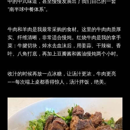
中的中式味道，甚至慢慢发展出了我们自己的一套
“南半球中餐体系”。
牛肉和羊肉是我最常采购的食材。这里的牛肉肉质厚
实、纤维清晰，非常适合慢炖。红烧牛肉是我的拿手
菜：牛腱切块，焯水去血沫后，用姜蒜、干辣椒、香
叶、八角打底，再加上豆瓣酱和酱油慢炖两个小时。
收汁的时候再放一点冰糖，让汤汁更浓，牛肉更亮
——每次端上桌都香得惊人，汤汁拌饭，绝美。