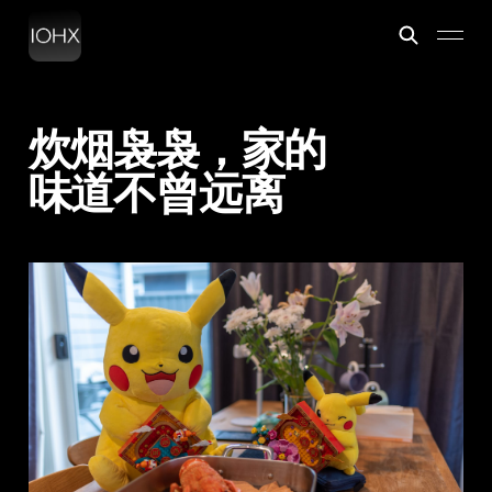
炊烟袅袅，家的
味道不曾远离