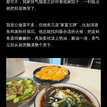
那可不，我家排气烟道正好对着他家院子，一到饭点
就把邻居馋哭了。
我老公做菜不多，但他有几道“家宴王牌”，比如清蒸
鱼和蒸粉丝扇贝。他总能找到最合适的火候，把蓝鳕
鱼蒸得嫩嫩的，再加姜丝泼上热油，酱油一浇，香气
立刻从厨房飘满整个房子。