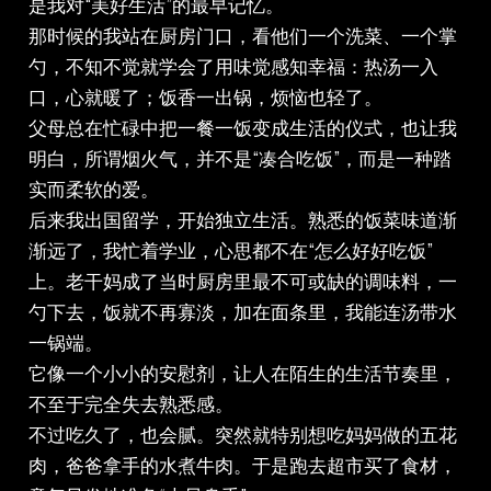
是我对“美好生活”的最早记忆。
那时候的我站在厨房门口，看他们一个洗菜、一个掌
勺，不知不觉就学会了用味觉感知幸福：热汤一入
口，心就暖了；饭香一出锅，烦恼也轻了。
父母总在忙碌中把一餐一饭变成生活的仪式，也让我
明白，所谓烟火气，并不是“凑合吃饭”，而是一种踏
实而柔软的爱。
后来我出国留学，开始独立生活。熟悉的饭菜味道渐
渐远了，我忙着学业，心思都不在“怎么好好吃饭”
上。老干妈成了当时厨房里最不可或缺的调味料，一
勺下去，饭就不再寡淡，加在面条里，我能连汤带水
一锅端。
它像一个小小的安慰剂，让人在陌生的生活节奏里，
不至于完全失去熟悉感。
不过吃久了，也会腻。突然就特别想吃妈妈做的五花
肉，爸爸拿手的水煮牛肉。于是跑去超市买了食材，